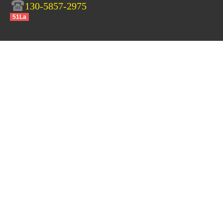
130-5857-2975
51La