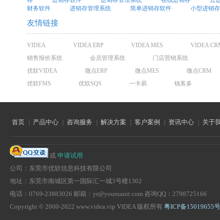
财务软件
进销存管理系统
简单进销存软件
小型进销存
友情链接
VIDEA
VIDEA ERP
VIDEA MES
VIDEA CR
销售报价系统
会员管理系统
门店营销系统
优软VIDEA
微点ERP
微点MES
微点CRM
优软FMS
优软SQS
一卡易
钱客多
首页
|
产品中心
|
咨询服务
|
解决方案
|
客户案例
|
资讯中心
|
关于
或
申请试用
公司：东莞市优软信息科技有限公司
地址：东莞市南城区第一国际汇一城3号楼1302
电话：0769-23883026 邮箱：yr@youruanit.com 咨询QQ：2798725166
Copyright © 2000-2022 www.videa.vip VIDEA 版权所有
粤ICP备15019655号