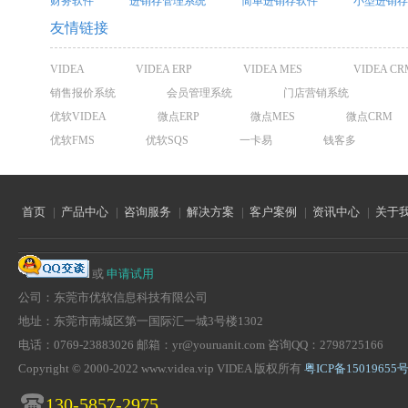
财务软件
进销存管理系统
简单进销存软件
小型进销存
友情链接
VIDEA
VIDEA ERP
VIDEA MES
VIDEA CR
销售报价系统
会员管理系统
门店营销系统
优软VIDEA
微点ERP
微点MES
微点CRM
优软FMS
优软SQS
一卡易
钱客多
首页
|
产品中心
|
咨询服务
|
解决方案
|
客户案例
|
资讯中心
|
关于
或
申请试用
公司：东莞市优软信息科技有限公司
地址：东莞市南城区第一国际汇一城3号楼1302
电话：0769-23883026 邮箱：yr@youruanit.com 咨询QQ：2798725166
Copyright © 2000-2022 www.videa.vip VIDEA 版权所有
粤ICP备15019655号
130-5857-2975