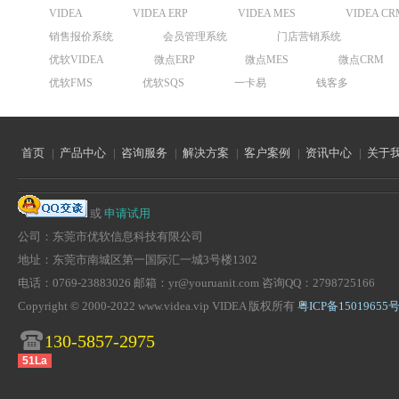
VIDEA
VIDEA ERP
VIDEA MES
VIDEA CR
销售报价系统
会员管理系统
门店营销系统
优软VIDEA
微点ERP
微点MES
微点CRM
优软FMS
优软SQS
一卡易
钱客多
首页
|
产品中心
|
咨询服务
|
解决方案
|
客户案例
|
资讯中心
|
关于
或
申请试用
公司：东莞市优软信息科技有限公司
地址：东莞市南城区第一国际汇一城3号楼1302
电话：0769-23883026 邮箱：yr@youruanit.com 咨询QQ：2798725166
Copyright © 2000-2022 www.videa.vip VIDEA 版权所有
粤ICP备15019655号
130-5857-2975
51La