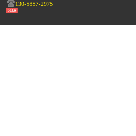
130-5857-2975
51La